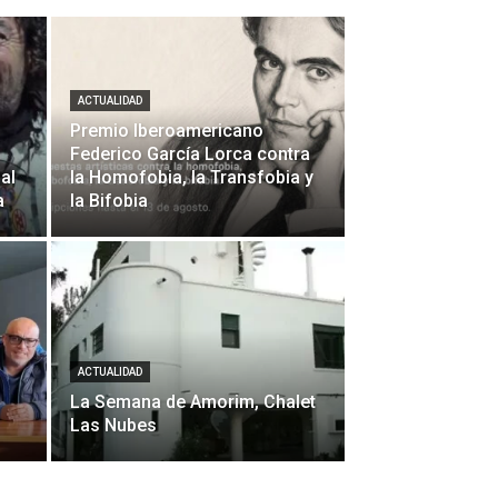
ACTUALIDAD
Premio Iberoamericano
Federico García Lorca contra
nal
la Homofobia, la Transfobia y
a
la Bifobia
ACTUALIDAD
La Semana de Amorim, Chalet
Las Nubes