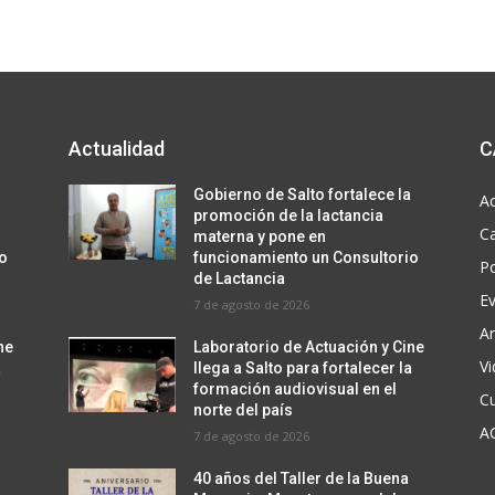
Actualidad
C
a
Gobierno de Salto fortalece la
Ac
promoción de la lactancia
C
materna y pone en
io
funcionamiento un Consultorio
Po
de Lactancia
E
7 de agosto de 2026
Ar
ne
Laboratorio de Actuación y Cine
V
a
llega a Salto para fortalecer la
formación audiovisual en el
Cu
norte del país
A
7 de agosto de 2026
40 años del Taller de la Buena