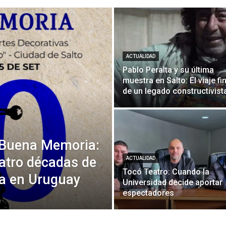
ACTUALIDAD
Pablo Peralta y su última
muestra en Salto: El viaje fi
de un legado constructivist
a Buena Memoria:
atro décadas de
ACTUALIDAD
Tocó Teatro: Cuando la
za en Uruguay
Universidad decide aportar
espectadores