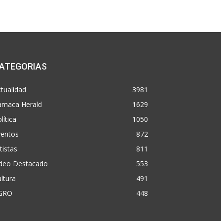
ATEGORIAS
tualidad
3981
amaca Herald
1629
lítica
1050
ventos
872
tistas
811
ideo Destacado
553
ltura
491
GRO
448