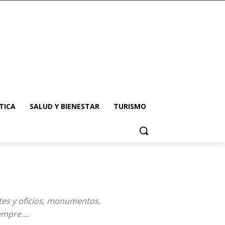
TICA
SALUD Y BIENESTAR
TURISMO
rtes y oficios, monumentos,
iempre….