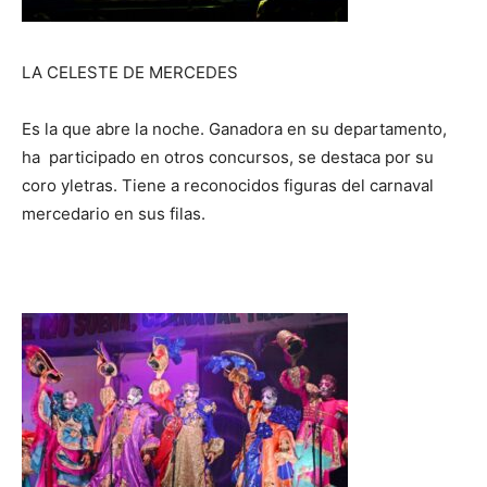
o
r
d
LA CELESTE DE MERCEDES
e
a
Es la que abre la noche. Ganadora en su departamento,
u
ha participado en otros concursos, se destaca por su
d
coro yletras. Tiene a reconocidos figuras del carnaval
i
mercedario en sus filas.
o