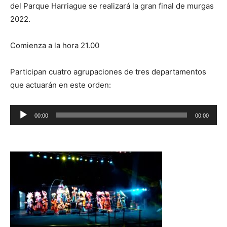
del Parque Harriague se realizará la gran final de murgas
2022.
Comienza a la hora 21.00
Participan cuatro agrupaciones de tres departamentos
que actuarán en este orden:
R
00:00
00:00
e
p
r
o
d
u
c
t