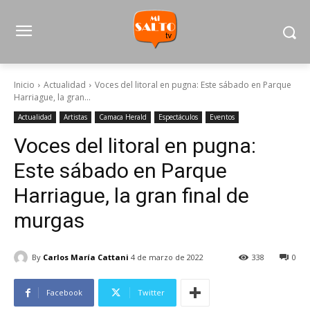
Inicio
Actualidad
Voces del litoral en pugna: Este sábado en Parque
Harriague, la gran...
Actualidad
Artistas
Camaca Herald
Espectáculos
Eventos
Voces del litoral en pugna:
Este sábado en Parque
Harriague, la gran final de
murgas
By
Carlos María Cattani
4 de marzo de 2022
338
0
Facebook
Twitter