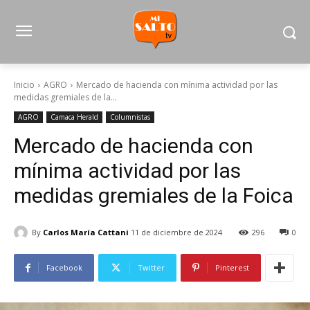
Inicio
AGRO
Mercado de hacienda con mínima actividad por las
medidas gremiales de la...
AGRO
Camaca Herald
Columnistas
Mercado de hacienda con
mínima actividad por las
medidas gremiales de la Foica
By
Carlos María Cattani
11 de diciembre de 2024
296
0
Facebook
Twitter
Pinterest