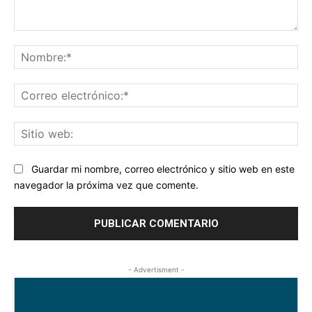
Comentario:
No
Co
ele
Sit
we
Guardar mi nombre, correo electrónico y sitio web en este
navegador la próxima vez que comente.
- Advertisment -