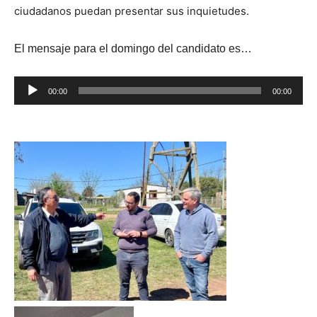
ciudadanos puedan presentar sus inquietudes.
El mensaje para el domingo del candidato es…
R
00:00
00:00
e
p
r
o
d
u
c
t
o
r
d
e