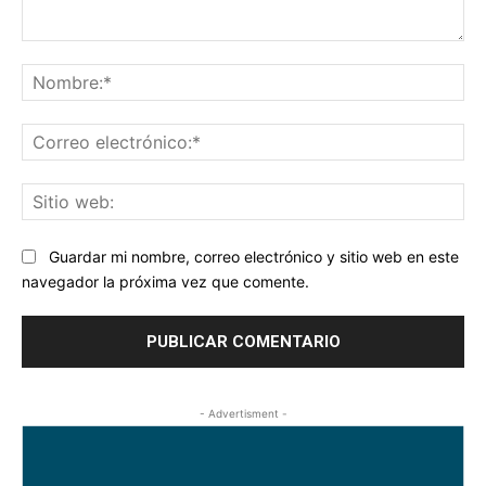
Comentario:
No
Co
ele
Sit
we
Guardar mi nombre, correo electrónico y sitio web en este
navegador la próxima vez que comente.
- Advertisment -