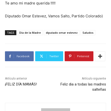
Te amo mi madre querida !!!!!
Diputado Omar Estevez, Vamos Salto, Partido Colorado)
TAGS
Día de la Madre
diputado omar estevez
Saludos
Facebook
Twitter
Pinterest
Artículo anterior
Artículo siguiente
¡FELIZ DÍA MAMÁS!
Feliz dia a todas las madres
salteñas