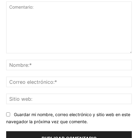
Comentario:
No
Co
ele
Sit
we
Guardar mi nombre, correo electrónico y sitio web en este
navegador la próxima vez que comente.