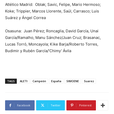
Atlético Madrid: Oblak; Savic, Felipe, Mario Hermoso;
Koke; Trippier, Marcos Llorente, Saúl, Carrasco; Luis
Suárez y Ángel Correa
Osasuna: Juan Pérez; Roncaglia, David García, Unai
García/Ramalho, Manu Sánchez/Juan Cruz; Brasanac,
Lucas Torró, Moncayola; Kike Barja/Roberto Torres,
Budimir y Rubén García/’Chimy’ Ávila
TAGS
ALETI
Campeón
España
SIMOENE
Suarez
Facebook
Twitter
Pinterest