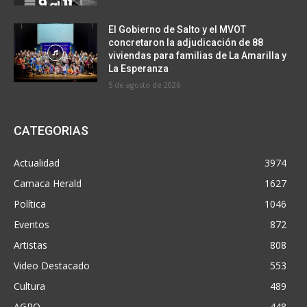
El Gobierno de Salto y el MVOT
concretaron la adjudicación de 88
viviendas para familias de La Amarilla y
La Esperanza
5 de agosto de 2026
CATEGORIAS
Actualidad
3974
Camaca Herald
1627
Política
1046
Eventos
872
Artistas
808
Video Destacado
553
Cultura
489
AGRO
448