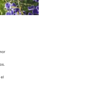
mor
dos.
 el