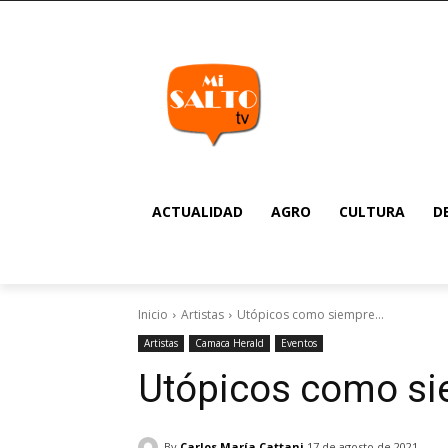
ACTUALIDAD
AGRO
CULTURA
D
Inicio
Artistas
Utópicos como siempre…
Artistas
Camaca Herald
Eventos
Utópicos como s
By
Carlos María Cattani
17 de agosto de 2021