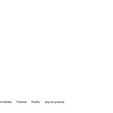
eriodista
Poema
Poeta
soy un poema