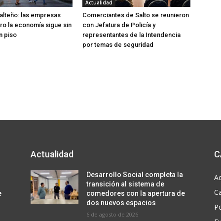
Actualidad
lteño: las empresas
Comerciantes de Salto se reunieron
ero la economía sigue sin
con Jefatura de Policía y
n piso
representantes de la Intendencia
por temas de seguridad
Actualidad
C
Desarrollo Social completa la
Ac
transición al sistema de
C
e
comedores con la apertura de
dos nuevos espacios
Po
6 de agosto de 2026