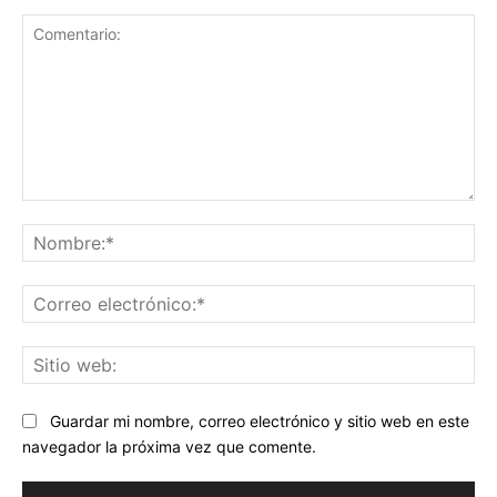
Comentario:
No
Co
ele
Sit
we
Guardar mi nombre, correo electrónico y sitio web en este
navegador la próxima vez que comente.