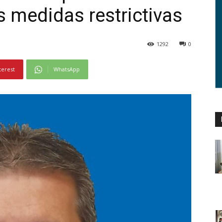
s medidas restrictivas
1292
0
terest
WhatsApp