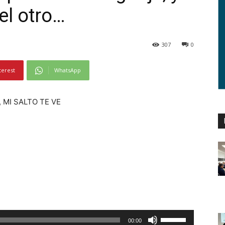
el otro…
307
0
terest
WhatsApp
 MI SALTO TE VE
U
00:00