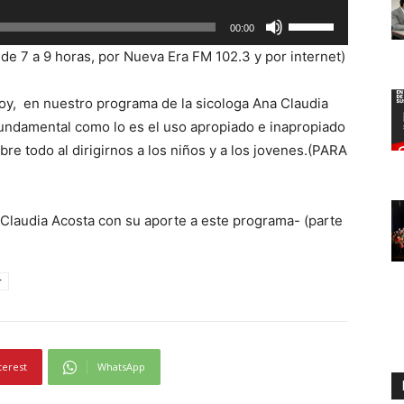
t
U
00:00
i
t
l
de 7 a 9 horas, por Nueva Era FM 102.3 y por internet)
i
i
l
z
oy, en nuestro programa de la sicologa Ana Claudia
i
a
undamental como lo es el uso apropiado e inapropiado
z
l
bre todo al dirigirnos a los niños y a los jovenes.(PARA
a
a
l
s
a
t
Claudia Acosta con su aporte a este programa- (parte
s
e
t
c
e
r
l
c
a
l
s
a
d
terest
WhatsApp
s
e
d