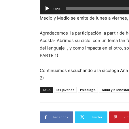
e
R
p
00:00
e
r
Medio y Medio se emite de lunes a viernes, 
p
o
r
d
Agradecemos la participaciòn a partir de h
o
u
Acosta- Abrimos su ciclo con un tema tan f
d
c
del lenguaje , y como impacta en el otro, so
u
t
PARTE 1)
c
o
t
r
Continuamos escuchando a la sicologa Ana 
o
d
2)
r
e
d
TAGS
los jovenes
Psicóloga
salud y b ienesta
a
e
u
a
d
u
i
Facebook
Twitter
Pin
d
o
i