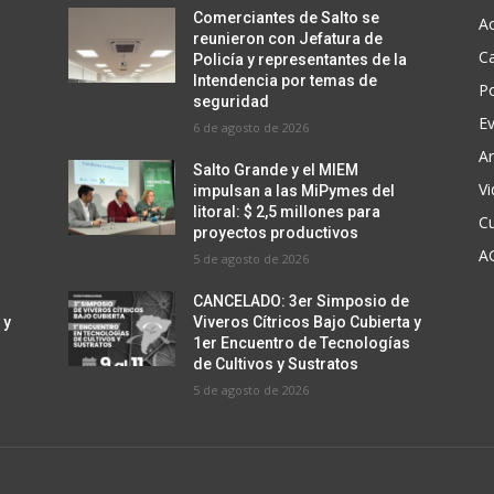
s
i
Comerciantes de Salto se
Ac
m
reunieron con Jefatura de
n
C
Policía y representantes de la
i
u
Intendencia por temas de
Po
n
seguridad
i
u
E
6 de agosto de 2026
r
i
Ar
e
Salto Grande y el MIEM
r
V
l
impulsan a las MiPymes del
e
litoral: $ 2,5 millones para
v
Cu
l
proyectos productivos
o
A
5 de agosto de 2026
v
l
o
CANCELADO: 3er Simposio de
u
l
 y
Viveros Cítricos Bajo Cubierta y
m
s
1er Encuentro de Tecnologías
u
e
de Cultivos y Sustratos
m
n
5 de agosto de 2026
e
.
n
.