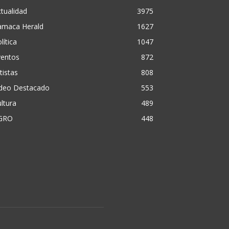
tualidad
3975
amaca Herald
1627
lítica
1047
ventos
872
tistas
808
ideo Destacado
553
ltura
489
GRO
448