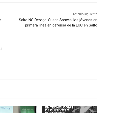
f
e
l
f
e
Artículo siguiente
l
n
Salto NO Deroga: Susan Saravia, los jóvenes en
c
e
primera línea en defensa de la LUC en Salto
h
c
a
h
a
a
r
i
a
r
r
i
r
b
i
a
b
/
a
a
/
b
a
a
b
j
a
o