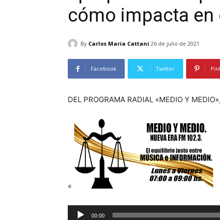
cómo impacta en 
By
Carlos María Cattani
26 de julio de 2021
Facebook
Twitter
Pin
DEL PROGRAMA RADIAL «MEDIO Y MEDIO»,
«
R
00:00