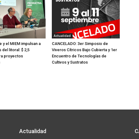
j
p
o
a
p
r
a
a
r
Actualidad
a
a
e y el MIEM impulsan a
CANCELADO: 3er Simposio de
u
del litoral: $ 2,5
Viveros Cítricos Bajo Cubierta y 1er
a
m
ra proyectos
Encuentro de Tecnologías de
u
s
Cultivos y Sustratos
e
m
n
e
t
n
a
t
r
a
o
r
d
o
i
d
s
Actualidad
C
i
m