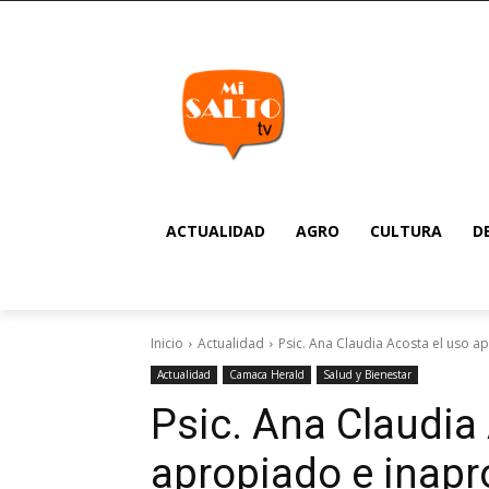
ACTUALIDAD
AGRO
CULTURA
D
Inicio
Actualidad
Psic. Ana Claudia Acosta el uso ap
Actualidad
Camaca Herald
Salud y Bienestar
Psic. Ana Claudia
apropiado e inapro