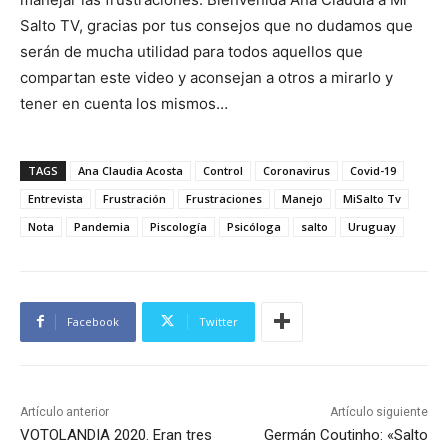
Salto TV, gracias por tus consejos que no dudamos que
serán de mucha utilidad para todos aquellos que
compartan este video y aconsejan a otros a mirarlo y
tener en cuenta los mismos…
TAGS
Ana Claudia Acosta
Control
Coronavirus
Covid-19
Entrevista
Frustración
Frustraciones
Manejo
MiSalto Tv
Nota
Pandemia
Piscología
Psicóloga
salto
Uruguay
Facebook
Twitter
Artículo anterior
Artículo siguiente
VOTOLANDIA 2020. Eran tres
Germán Coutinho: «Salto