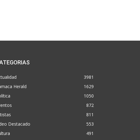
ATEGORIAS
tualidad
3981
amaca Herald
1629
lítica
1050
ventos
872
tistas
811
ideo Destacado
553
ltura
491