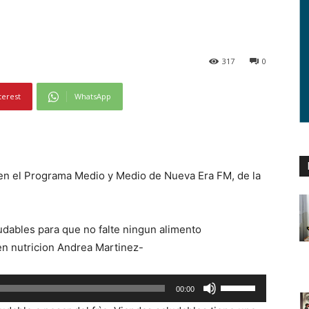
317
0
terest
WhatsApp
n el Programa Medio y Medio de Nueva Era FM, de la
udables para que no falte ningun alimento
 en nutricion Andrea Martinez-
U
00:00
t