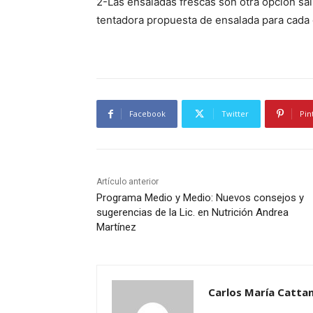
2-Las ensaladas frescas son otra opciòn sal
p
tentadora propuesta de ensalada para cada 
r
o
d
u
c
Facebook
Twitter
Pin
t
o
r
d
Artículo anterior
e
Programa Medio y Medio: Nuevos consejos y
a
sugerencias de la Lic. en Nutrición Andrea
u
Martínez
d
i
o
Carlos María Cattan