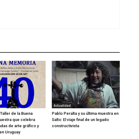
l
e
c
h
a
a
r
r
i
b
a
/
a
Actualidad
b
Taller de la Buena
Pablo Peralta y su última muestra en
a
uestra que celebra
Salto: El viaje final de un legado
j
das de arte gráfico y
constructivista
o
en Uruguay