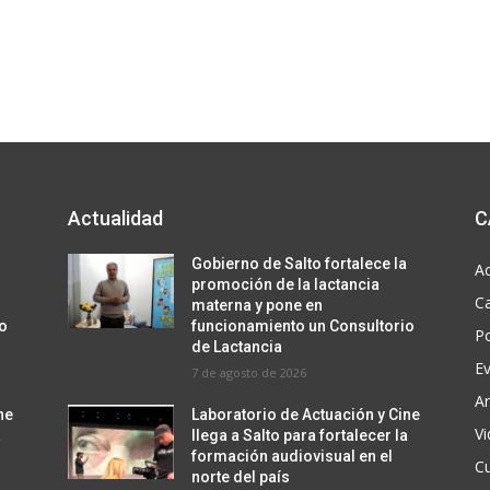
p
a
r
a
a
u
m
e
Actualidad
C
n
t
a
Gobierno de Salto fortalece la
Ac
promoción de la lactancia
a
C
materna y pone en
r
io
funcionamiento un Consultorio
Po
o
de Lactancia
E
d
7 de agosto de 2026
i
Ar
ne
Laboratorio de Actuación y Cine
s
V
a
llega a Salto para fortalecer la
m
formación audiovisual en el
Cu
norte del país
i