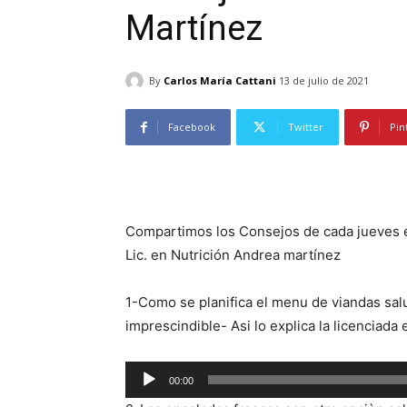
Martínez
By
Carlos María Cattani
13 de julio de 2021
Facebook
Twitter
Pin
Compartimos los Consejos de cada jueves e
Lic. en Nutrición Andrea martínez
1-Como se planifica el menu de viandas sal
imprescindible- Asi lo explica la licenciada
R
00:00
e