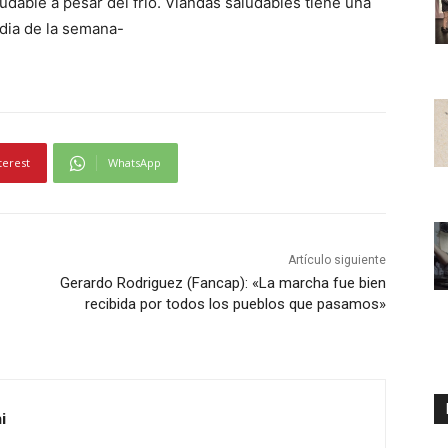
udable a pesar del frìo. Viandas saludables tiene una
i
dia de la semana-
l
i
z
a
l
terest
WhatsApp
a
s
t
e
Artículo siguiente
c
Gerardo Rodriguez (Fancap): «La marcha fue bien
l
recibida por todos los pueblos que pasamos»
a
s
d
e
i
f