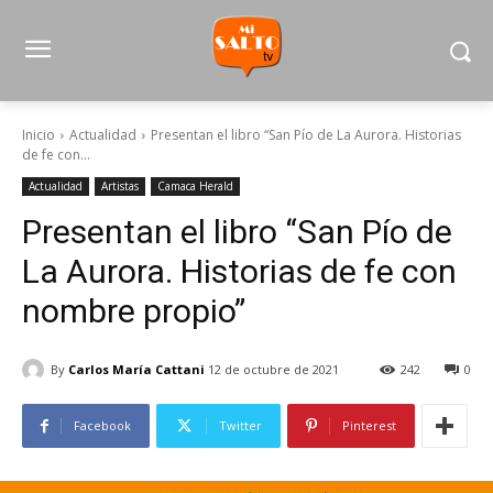
Inicio
Actualidad
Presentan el libro “San Pío de La Aurora. Historias
de fe con...
Actualidad
Artistas
Camaca Herald
Presentan el libro “San Pío de
La Aurora. Historias de fe con
nombre propio”
By
Carlos María Cattani
12 de octubre de 2021
242
0
Facebook
Twitter
Pinterest