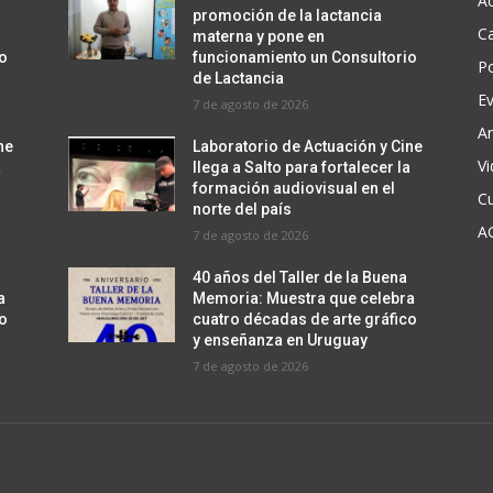
Ac
promoción de la lactancia
C
materna y pone en
io
funcionamiento un Consultorio
Po
de Lactancia
E
7 de agosto de 2026
Ar
ne
Laboratorio de Actuación y Cine
V
a
llega a Salto para fortalecer la
formación audiovisual en el
Cu
norte del país
A
7 de agosto de 2026
40 años del Taller de la Buena
a
Memoria: Muestra que celebra
co
cuatro décadas de arte gráfico
y enseñanza en Uruguay
7 de agosto de 2026