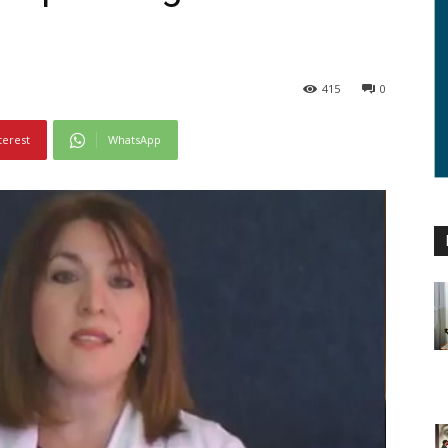
415
0
terest
WhatsApp