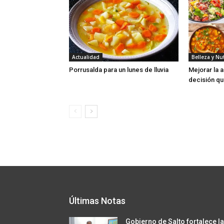
Actualidad
Belleza y Nu
Porrusalda para un lunes de lluvia
Mejorar la a
decisión qu
Últimas Notas
Gobierno de Salto fortalece l