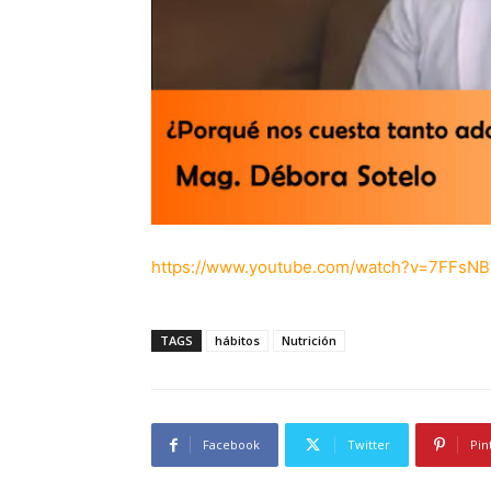
https://www.youtube.com/watch?v=7FFsN
TAGS
hábitos
Nutrición
Facebook
Twitter
Pin