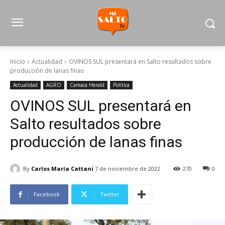
Inicio
Actualidad
OVINOS SUL presentará en Salto resultados sobre
producción de lanas finas
Actualidad
AGRO
Camaca Herald
Política
OVINOS SUL presentará en
Salto resultados sobre
producción de lanas finas
By
Carlos María Cattani
7 de noviembre de 2022
270
0
Facebook
Twitter