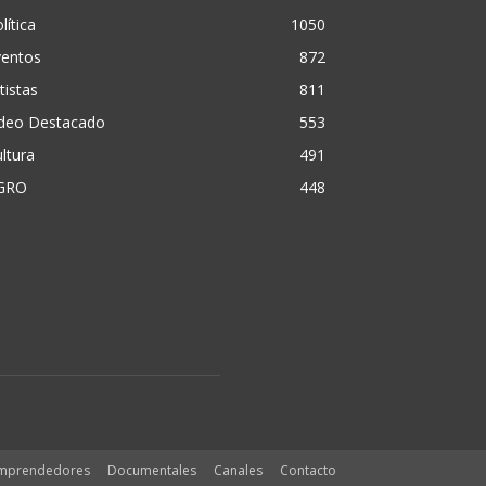
lítica
1050
ventos
872
tistas
811
ideo Destacado
553
ltura
491
GRO
448
mprendedores
Documentales
Canales
Contacto