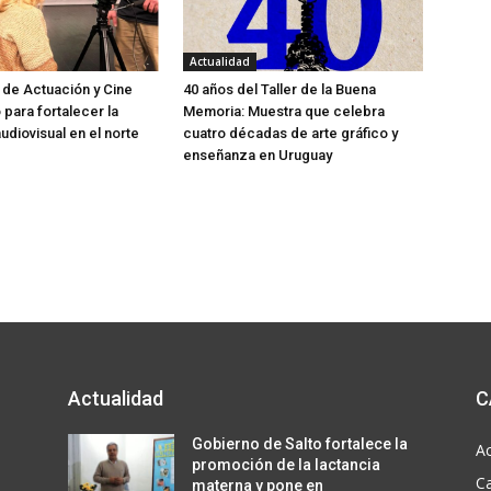
Actualidad
 de Actuación y Cine
40 años del Taller de la Buena
o para fortalecer la
Memoria: Muestra que celebra
udiovisual en el norte
cuatro décadas de arte gráfico y
enseñanza en Uruguay
Actualidad
C
a
Gobierno de Salto fortalece la
Ac
promoción de la lactancia
C
materna y pone en