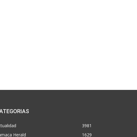
ATEGORIAS
tualidad
3981
amaca Herald
1629