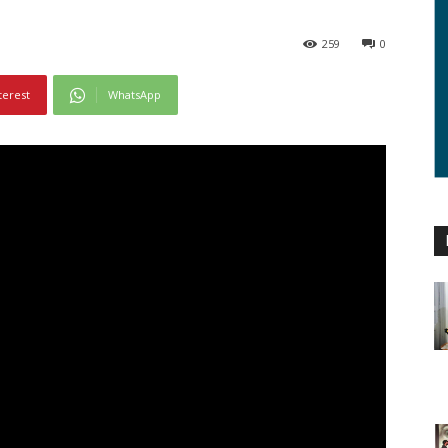
259
0
terest
WhatsApp