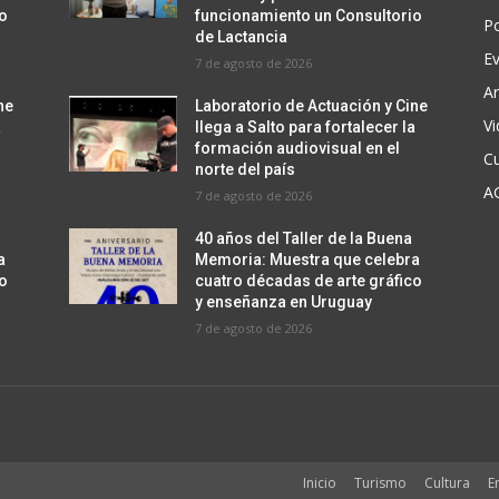
io
funcionamiento un Consultorio
Po
de Lactancia
E
7 de agosto de 2026
Ar
ne
Laboratorio de Actuación y Cine
V
a
llega a Salto para fortalecer la
formación audiovisual en el
Cu
norte del país
A
7 de agosto de 2026
40 años del Taller de la Buena
a
Memoria: Muestra que celebra
co
cuatro décadas de arte gráfico
y enseñanza en Uruguay
7 de agosto de 2026
Inicio
Turismo
Cultura
E