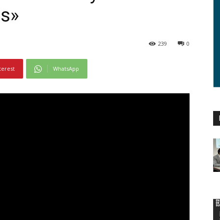
es»
239
0
terest
WhatsApp