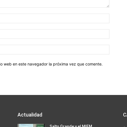
Nombre:
Correo
electróni
Sitio
web:
itio web en este navegador la próxima vez que comente.
Actualidad
C
Salto Grande y el MIEM