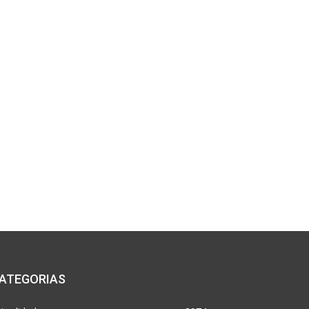
*
co:*
ATEGORIAS