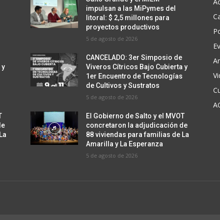
Ac
impulsan a las MiPymes del
C
litoral: $ 2,5 millones para
proyectos productivos
Po
5 de agosto de 2026
E
CANCELADO: 3er Simposio de
Ar
 y
Viveros Cítricos Bajo Cubierta y
V
s
1er Encuentro de Tecnologías
de Cultivos y Sustratos
Cu
5 de agosto de 2026
A
T
El Gobierno de Salto y el MVOT
de
concretaron la adjudicación de
 La
88 viviendas para familias de La
Amarilla y La Esperanza
5 de agosto de 2026