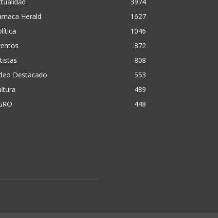
tualidad
3974
amaca Herald
1627
lítica
1046
ventos
872
tistas
808
ideo Destacado
553
ltura
489
GRO
448