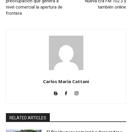
preocupación que genera a
Nueva Era FM 102.3 y
d
nivel comercial la apertura de
también online
e
frontera
a
u
d
i
o
Carlos María Cattani
RELATED ARTICLES