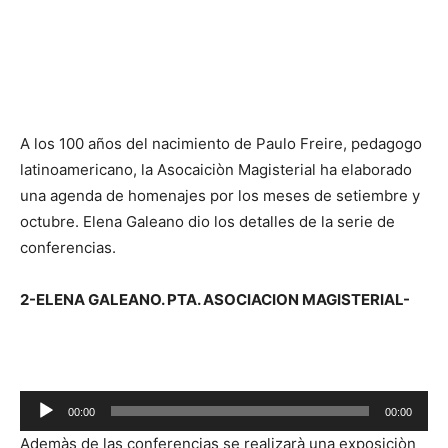
A los 100 años del nacimiento de Paulo Freire, pedagogo
latinoamericano, la Asocaiciòn Magisterial ha elaborado
una agenda de homenajes por los meses de setiembre y
octubre. Elena Galeano dio los detalles de la serie de
conferencias.
2-ELENA GALEANO. PTA. ASOCIACION MAGISTERIAL-
R
00:00
00:00
e
Ademàs de las conferencias se realizarà una exposiciòn