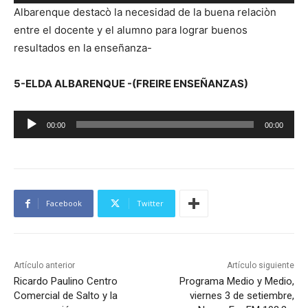
e
d
Albarenque destacò la necesidad de la buena relaciòn
p
e
entre el docente y el alumno para lograr buenos
r
a
resultados en la enseñanza-
o
u
d
d
5-ELDA ALBARENQUE -(FREIRE ENSEÑANZAS)
u
i
c
o
R
t
00:00
00:00
e
o
p
r
r
d
o
e
Facebook
Twitter
d
a
u
u
c
d
t
Artículo anterior
Artículo siguiente
i
o
Ricardo Paulino Centro
Programa Medio y Medio,
o
Comercial de Salto y la
viernes 3 de setiembre,
r