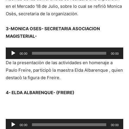
p
en el Mercado 18 de Julio, sobre lo cual se refiriò Monica
r
Osès, secretaria de la organizaciòn.
o
d
3-MONICA OSES- SECRETARIA ASOCIACION
u
MAGISTERIAL-
c
t
R
o
00:00
00:00
e
r
De la presentaciòn de las actividades en homenaje a
p
d
Paulo Freire, participò la maestra Elda Albarenque , quien
r
e
destacò la figura de Freire.
o
a
d
u
4- ELDA ALBARENQUE- (FREIRE)
u
d
c
i
t
o
o
R
r
00:00
00:00