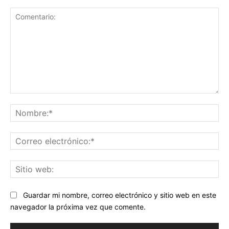
Comentario:
No
Co
ele
Sit
we
Guardar mi nombre, correo electrónico y sitio web en este
navegador la próxima vez que comente.