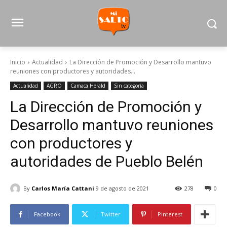
Inicio
Actualidad
La Dirección de Promoción y Desarrollo mantuvo
reuniones con productores y autoridades...
Actualidad
AGRO
Camaca Herald
Sin categoría
La Dirección de Promoción y
Desarrollo mantuvo reuniones
con productores y
autoridades de Pueblo Belén
By
Carlos María Cattani
9 de agosto de 2021
278
0
Facebook
Twitter
Pinterest