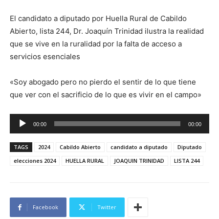
El candidato a diputado por Huella Rural de Cabildo
Abierto, lista 244, Dr. Joaquín Trinidad ilustra la realidad
que se vive en la ruralidad por la falta de acceso a
servicios esenciales
«Soy abogado pero no pierdo el sentir de lo que tiene
que ver con el sacrificio de lo que es vivir en el campo»
R
00:00
00:00
e
p
TAGS
2024
Cabildo Abierto
candidato a diputado
Diputado
r
elecciones 2024
HUELLA RURAL
JOAQUIN TRINIDAD
LISTA 244
o
d
u
Facebook
Twitter
c