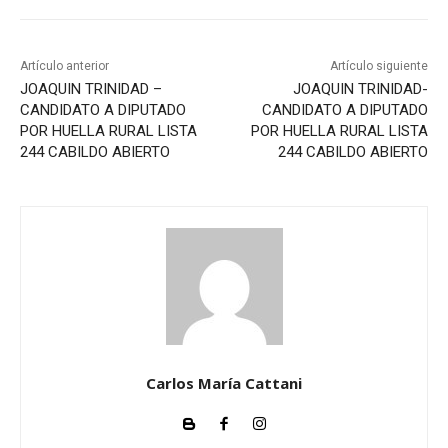
t
o
r
Artículo anterior
Artículo siguiente
d
JOAQUIN TRINIDAD –
JOAQUIN TRINIDAD-
e
CANDIDATO A DIPUTADO
CANDIDATO A DIPUTADO
POR HUELLA RURAL LISTA
POR HUELLA RURAL LISTA
a
244 CABILDO ABIERTO
244 CABILDO ABIERTO
u
d
i
o
Carlos María Cattani