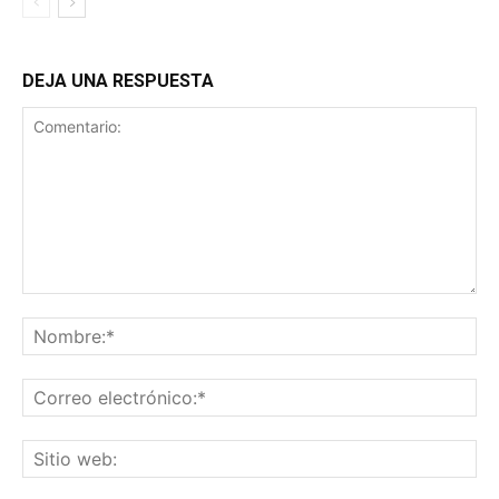
DEJA UNA RESPUESTA
Comentario:
No
Co
ele
Sit
we