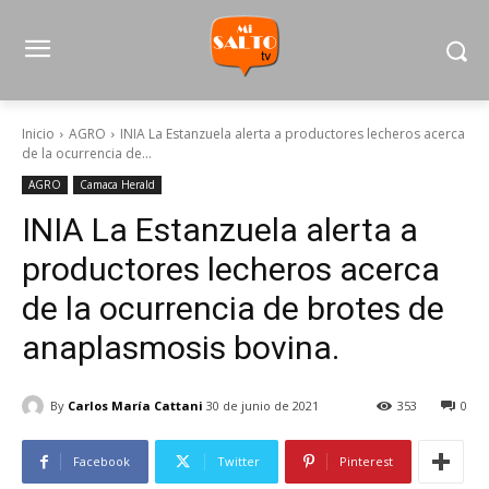
Inicio
AGRO
INIA La Estanzuela alerta a productores lecheros acerca
de la ocurrencia de...
AGRO
Camaca Herald
INIA La Estanzuela alerta a
productores lecheros acerca
de la ocurrencia de brotes de
anaplasmosis bovina.
By
Carlos María Cattani
30 de junio de 2021
353
0
Facebook
Twitter
Pinterest