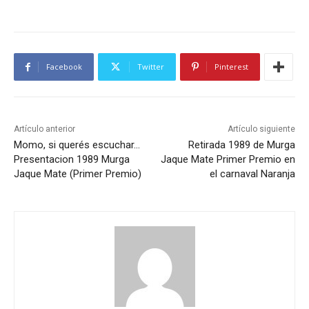
o
d
u
Facebook
Twitter
Pinterest
c
t
o
r
Artículo anterior
Artículo siguiente
d
Momo, si querés escuchar…
Retirada 1989 de Murga
Presentacion 1989 Murga
Jaque Mate Primer Premio en
e
Jaque Mate (Primer Premio)
el carnaval Naranja
a
u
d
i
o