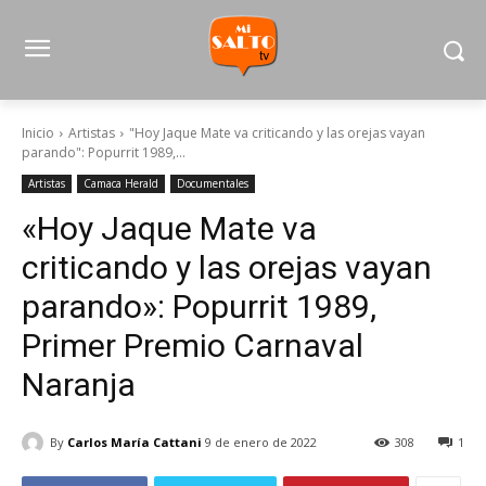
Inicio
Artistas
"Hoy Jaque Mate va criticando y las orejas vayan
parando": Popurrit 1989,...
Artistas
Camaca Herald
Documentales
«Hoy Jaque Mate va
criticando y las orejas vayan
parando»: Popurrit 1989,
Primer Premio Carnaval
Naranja
By
Carlos María Cattani
9 de enero de 2022
308
1