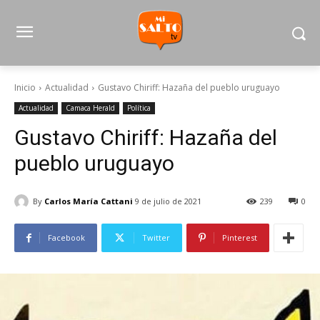
Inicio
Actualidad
Gustavo Chiriff: Hazaña del pueblo uruguayo
Actualidad
Camaca Herald
Política
Gustavo Chiriff: Hazaña del
pueblo uruguayo
By
Carlos María Cattani
9 de julio de 2021
239
0
Facebook
Twitter
Pinterest