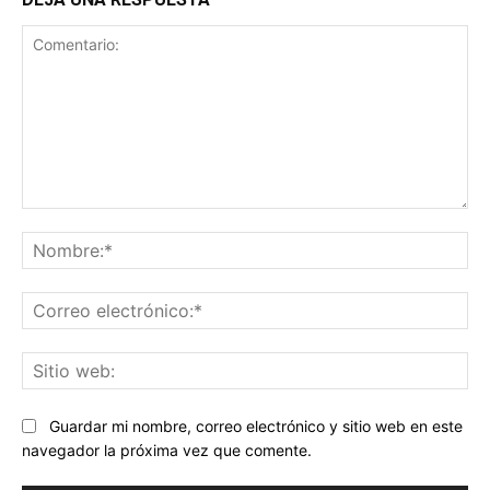
Comentario:
No
Co
ele
Sit
we
Guardar mi nombre, correo electrónico y sitio web en este
navegador la próxima vez que comente.