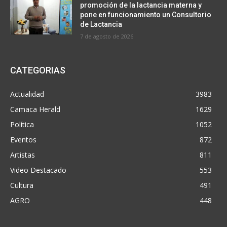
promoción de la lactancia materna y
pone en funcionamiento un Consultorio
de Lactancia
7 de agosto de 2026
CATEGORIAS
Actualidad
3983
Camaca Herald
1629
Política
1052
Eventos
872
Artistas
811
Video Destacado
553
Cultura
491
AGRO
448