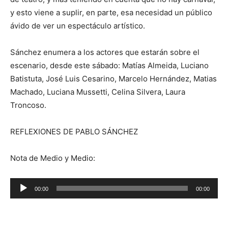
y esto viene a suplir, en parte, esa necesidad un público
ávido de ver un espectáculo artístico.
Sánchez enumera a los actores que estarán sobre el
escenario, desde este sábado: Matías Almeida, Luciano
Batistuta, José Luis Cesarino, Marcelo Hernández, Matias
Machado, Luciana Mussetti, Celina Silvera, Laura
Troncoso.
REFLEXIONES DE PABLO SÁNCHEZ
Nota de Medio y Medio:
R
00:00
00:00
e
p
r