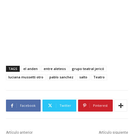
o
d
u
c
t
o
r
d
e
TAGS
el anden
entre aleteos
grupo teatral jericó
a
luciana mussetti otro
pablo sanchez
salto
Teatro
u
d
i
Facebook
Twitter
Pinterest
o
Artículo anterior
Artículo siguiente