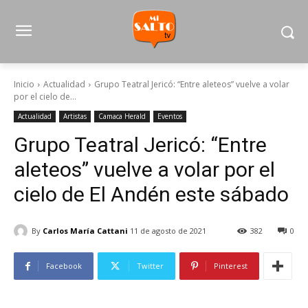
Inicio
Actualidad
Grupo Teatral Jericó: “Entre aleteos” vuelve a volar
por el cielo de...
Actualidad
Artistas
Camaca Herald
Eventos
Grupo Teatral Jericó: “Entre
aleteos” vuelve a volar por el
cielo de El Andén este sábado
By
Carlos María Cattani
11 de agosto de 2021
382
0
Facebook
Twitter
Pinterest