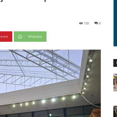
153
0
terest
WhatsApp