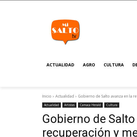
ACTUALIDAD
AGRO
CULTURA
D
Inicio
Actualidad
Gobierno de Salto avanza en la r
Actualidad
Artistas
Camaca Herald
Cultura
Gobierno de Salto
recuperación y me