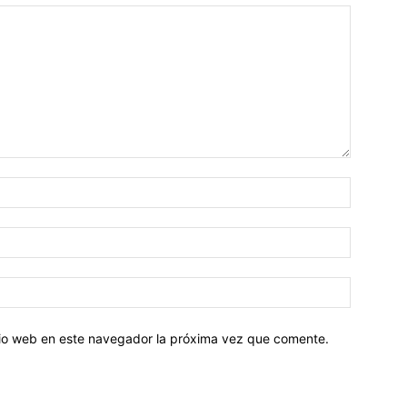
Nombre:
Correo
electróni
Sitio
web:
itio web en este navegador la próxima vez que comente.