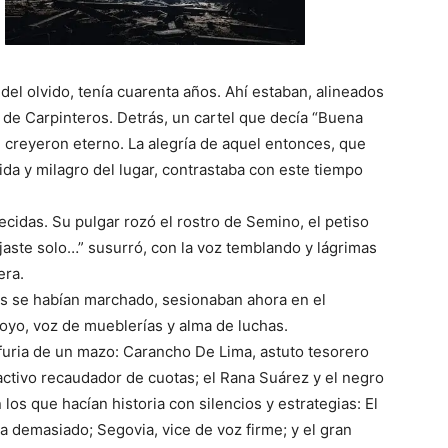
del olvido, tenía cuarenta años. Ahí estaban, alineados
 de Carpinteros. Detrás, un cartel que decía “Buena
e creyeron eterno. La alegría de aquel entonces, que
ida y milagro del lugar, contrastaba con este tiempo
cidas. Su pulgar rozó el rostro de Semino, el petiso
jaste solo…” susurró, con la voz temblando y lágrimas
era.
ás se habían marchado, sesionaban ahora en el
rroyo, voz de mueblerías y alma de luchas.
furia de un mazo: Carancho De Lima, astuto tesorero
oactivo recaudador de cuotas; el Rana Suárez y el negro
los que hacían historia con silencios y estrategias: El
 demasiado; Segovia, vice de voz firme; y el gran