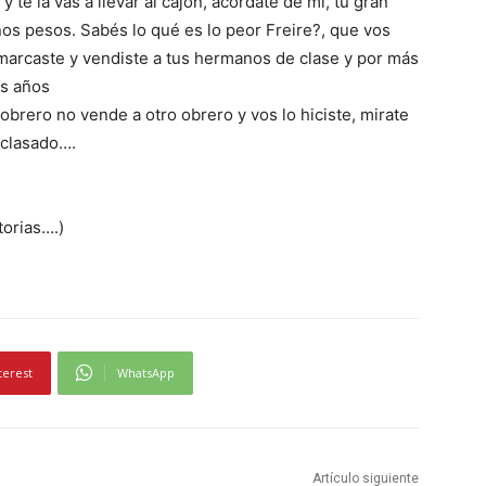
 y te la vas a llevar al cajón, acordate de mi, tu gran
unos pesos. Sabés lo qué es lo peor Freire?, que vos
, marcaste y vendiste a tus hermanos de clase y por más
os años
 obrero no vende a otro obrero y vos lo hiciste, mirate
sclasado….
torias….)
terest
WhatsApp
Artículo siguiente