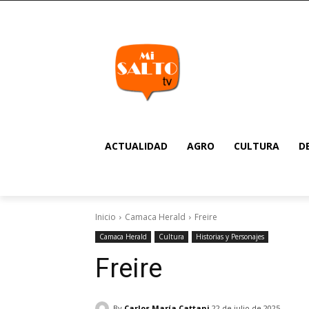
ACTUALIDAD
AGRO
CULTURA
D
Inicio
Camaca Herald
Freire
Camaca Herald
Cultura
Historias y Personajes
Freire
By
Carlos María Cattani
22 de julio de 2025