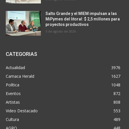
Salto Grande y el MIEM impulsan a las
MiPymes del litoral: $ 2,5 millones para
proyectos productivos
5 de agosto de 2026
CATEGORIAS
Actualidad
3976
Camaca Herald
1627
Política
1048
Eventos
872
Artistas
808
Video Destacado
553
Cultura
489
AGRO
448