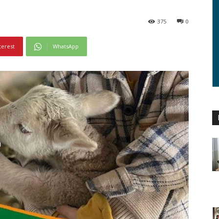
375
0
terest
WhatsApp