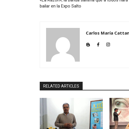
«La Razón», la banda salteña que a todos hará
bailar en la Expo Salto
Carlos María Cattan
RELATED ARTICLES