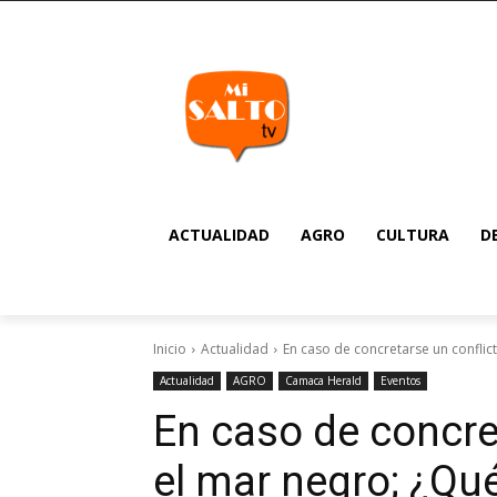
ACTUALIDAD
AGRO
CULTURA
D
Inicio
Actualidad
En caso de concretarse un conflict
Actualidad
AGRO
Camaca Herald
Eventos
En caso de concre
el mar negro; ¿Qué