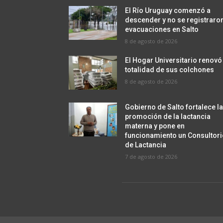
El Río Uruguay comenzó a
descender y no se registraro
evacuaciones en Salto
8 de agosto de 2026
El Hogar Universitario renovó
totalidad de sus colchones
8 de agosto de 2026
Gobierno de Salto fortalece l
promoción de la lactancia
materna y pone en
funcionamiento un Consultor
de Lactancia
7 de agosto de 2026