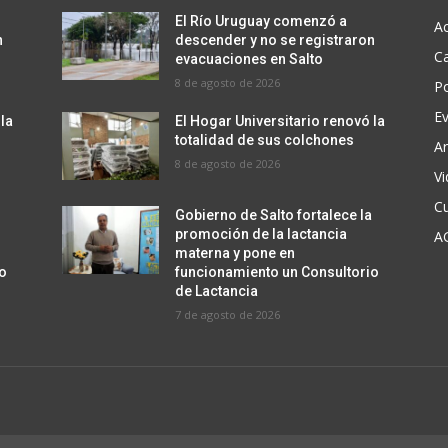
El Río Uruguay comenzó a
Ac
n
descender y no se registraron
C
evacuaciones en Salto
8 de agosto de 2026
Po
E
 la
El Hogar Universitario renovó la
totalidad de sus colchones
Ar
8 de agosto de 2026
V
Cu
a
Gobierno de Salto fortalece la
promoción de la lactancia
A
materna y pone en
io
funcionamiento un Consultorio
de Lactancia
7 de agosto de 2026