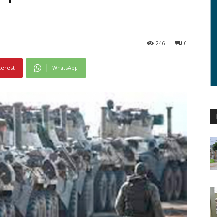
246
0
terest
WhatsApp