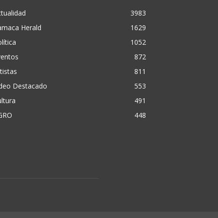
tualidad
3983
amaca Herald
1629
lítica
1052
ventos
872
tistas
811
ideo Destacado
553
ltura
491
GRO
448