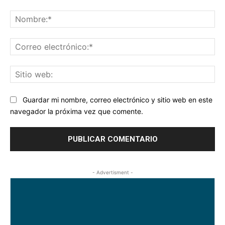
Comentario:
No
Co
ele
Sit
we
Guardar mi nombre, correo electrónico y sitio web en este
navegador la próxima vez que comente.
- Advertisment -