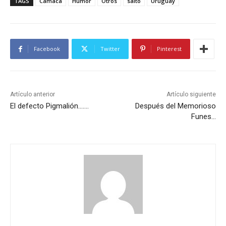
TAGS
Camaca
Humor
Otros
salto
Uruguay
Facebook
Twitter
Pinterest
Artículo anterior
Artículo siguiente
El defecto Pigmalión…….
Después del Memorioso
Funes…