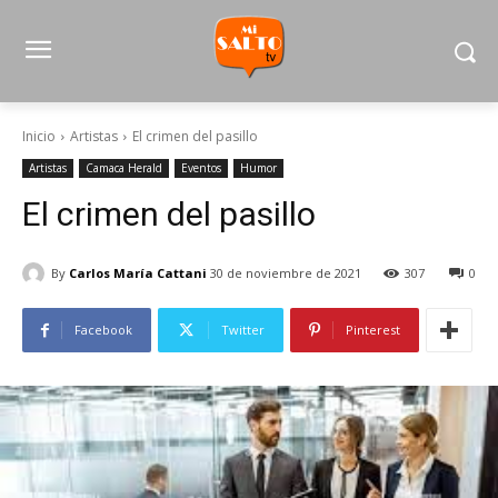
Inicio
Artistas
El crimen del pasillo
Artistas
Camaca Herald
Eventos
Humor
El crimen del pasillo
By
Carlos María Cattani
30 de noviembre de 2021
307
0
Facebook
Twitter
Pinterest