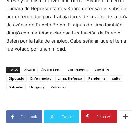
Breve y concisa intervención del Dr. Álvaro Lima en la
Cámara de Representantes Sobre defensa del subsidio
por enfermedad para trabajadores de la zafra de la caña
de azúcar de Pueblo Belén. El diputado Lima también
dibujó con meridiana claridad la situación de Pueblo
Belén por la falta de empleo. Cabe señalar que el tema
fue votado por unanimidad.
TAGS
Álvaro
Álvaro Lima
Coronavirus
Covid-19
Diputado
Enfermedad
Lima. Defensa
Pandemia
salto
Subsidio
Uruguay
Zafreros
Facebook
Twitter
Pinterest