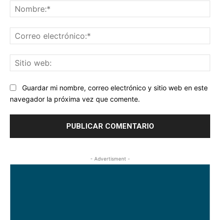
No
Co
ele
Sit
we
Guardar mi nombre, correo electrónico y sitio web en este
navegador la próxima vez que comente.
- Advertisment -