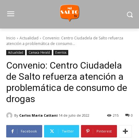
Inicio
Actualidad
Convenio: Centro Ciudadela de Salto refuerza
atención a problemática de consumo...
Actualidad
Camaca Herald
Eventos
Convenio: Centro Ciudadela
de Salto refuerza atención a
problemática de consumo de
drogas
By
Carlos María Cattani
14 de julio de 2022
215
0
Facebook
Twitter
Pinterest