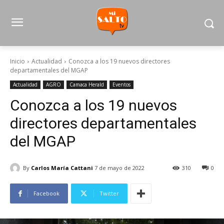
Inicio
Actualidad
Conozca a los 19 nuevos directores
departamentales del MGAP
Actualidad
AGRO
Camaca Herald
Eventos
Conozca a los 19 nuevos
directores departamentales
del MGAP
By
Carlos María Cattani
7 de mayo de 2022
310
0
Facebook
Twitter