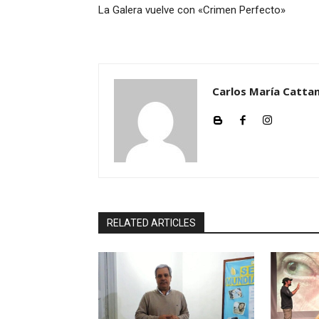
i
La Galera vuelve con «Crimen Perfecto»
o
Carlos María Cattan
RELATED ARTICLES