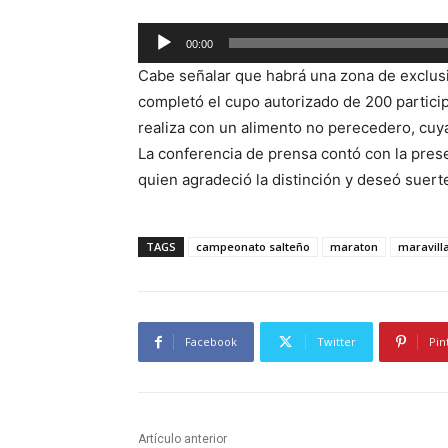
R
00:00
e
Cabe señalar que habrá una zona de exclusi
p
completó el cupo autorizado de 200 participa
r
realiza con un alimento no perecedero, cuya
o
La conferencia de prensa contó con la pres
d
quien agradeció la distinción y deseó suert
u
c
t
TAGS
campeonato salteño
maraton
maravil
o
r
d
Facebook
Twitter
Pin
e
a
u
d
Artículo anterior