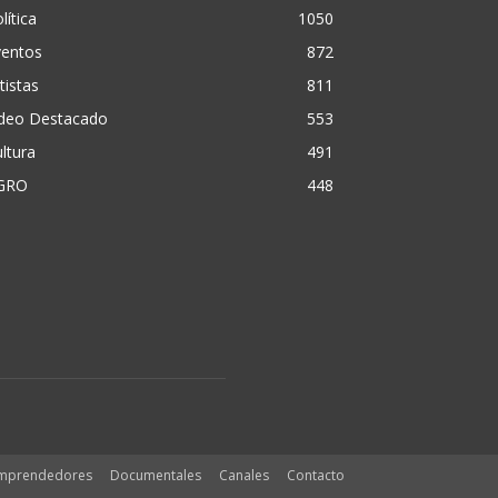
lítica
1050
ventos
872
tistas
811
ideo Destacado
553
ltura
491
GRO
448
mprendedores
Documentales
Canales
Contacto