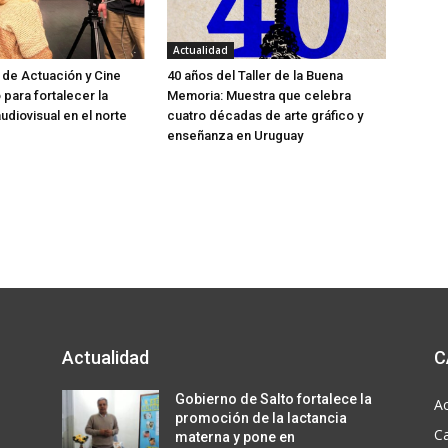
j
o
Actualidad
p
 de Actuación y Cine
40 años del Taller de la Buena
o para fortalecer la
Memoria: Muestra que celebra
a
udiovisual en el norte
cuatro décadas de arte gráfico y
r
enseñanza en Uruguay
a
a
u
m
e
n
t
a
Actualidad
C
r
o
a
Gobierno de Salto fortalece la
Ac
d
promoción de la lactancia
C
materna y pone en
i