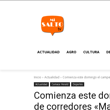
ACTUALIDAD
AGRO
CULTURA
D
Inicio
Actualidad
Comienza este domingo el campe
Actualidad
Camaca Herald
Deportes
Comienza este d
de corredores «M