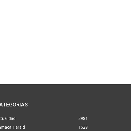
ATEGORIAS
tualidad
3981
amaca Herald
1629