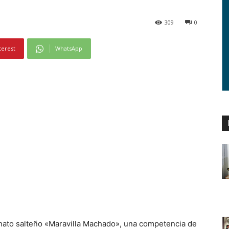
309
0
terest
WhatsApp
ato salteño «Maravilla Machado», una competencia de