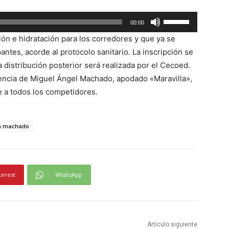
U
00:00
t
ón e hidratación para los corredores y que ya se
i
ntes, acorde al protocolo sanitario. La inscripción se
l
 distribución posterior será realizada por el Cecoed.
i
encia de Miguel Ángel Machado, apodado «Maravilla»,
z
e a todos los competidores.
a
l
a
la machado
s
t
e
terest
WhatsApp
c
l
a
s
Artículo siguiente