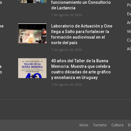
io
funcionamiento un Consultorio
Po
s
de Lactancia
m
E
7 de agosto de 2026
i
Ar
ne
Laboratorio de Actuación y Cine
n
V
a
llega a Salto para fortalecer la
u
formación audiovisual en el
Cu
i
norte del país
A
7 de agosto de 2026
r
e
40 años del Taller de la Buena
l
a
Memoria: Muestra que celebra
co
cuatro décadas de arte gráfico
v
y enseñanza en Uruguay
o
7 de agosto de 2026
l
u
m
e
n
Inicio
Turismo
Cultura
E
.