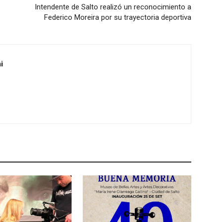
d
Intendente de Salto realizó un reconocimiento a
e
Federico Moreira por su trayectoria deportiva
f
l
e
i
c
h
a
a
r
r
i
b
a
/
a
b
a