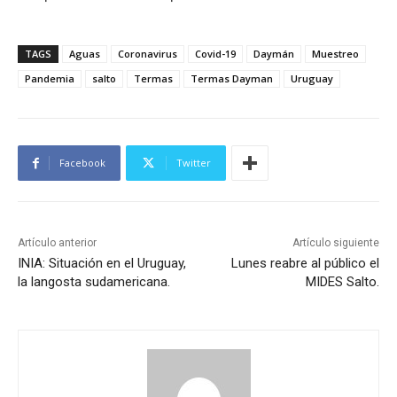
TAGS
Aguas
Coronavirus
Covid-19
Daymán
Muestreo
Pandemia
salto
Termas
Termas Dayman
Uruguay
Facebook
Twitter
Artículo anterior
Artículo siguiente
INIA: Situación en el Uruguay,
Lunes reabre al público el
la langosta sudamericana.
MIDES Salto.