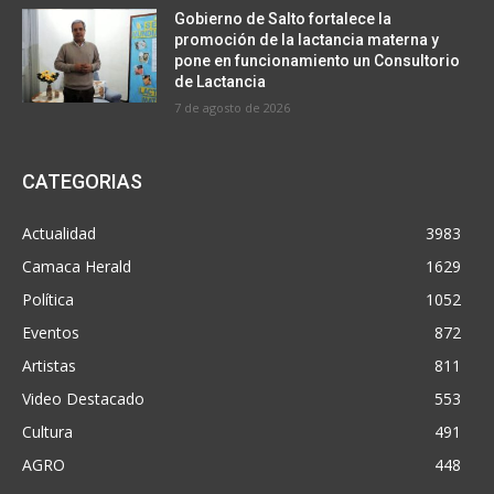
Gobierno de Salto fortalece la
promoción de la lactancia materna y
pone en funcionamiento un Consultorio
de Lactancia
7 de agosto de 2026
CATEGORIAS
Actualidad
3983
Camaca Herald
1629
Política
1052
Eventos
872
Artistas
811
Video Destacado
553
Cultura
491
AGRO
448