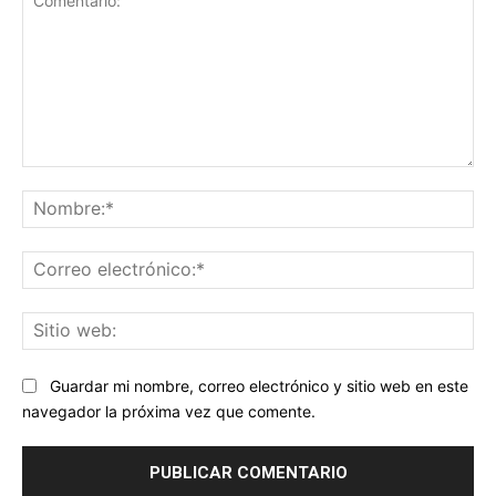
Comentario:
No
Co
ele
Sit
we
Guardar mi nombre, correo electrónico y sitio web en este
navegador la próxima vez que comente.