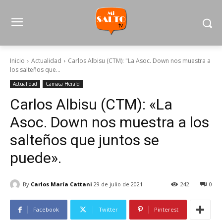
Inicio
Actualidad
Carlos Albisu (CTM): "La Asoc. Down nos muestra a
los salteños que...
Actualidad
Camaca Herald
Carlos Albisu (CTM): «La
Asoc. Down nos muestra a los
salteños que juntos se
puede».
By
Carlos María Cattani
29 de julio de 2021
242
0
Facebook
Twitter
Pinterest