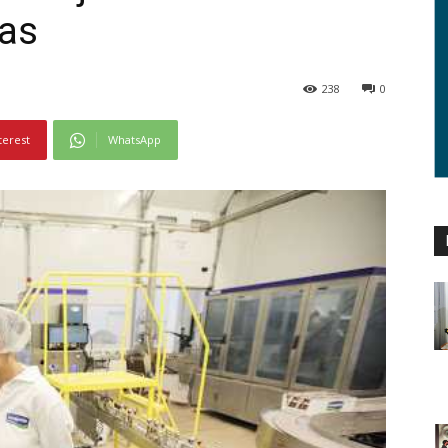
as
238
0
terest
WhatsApp