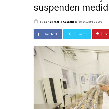
suspenden medid
By
Carlos María Cattani
13 de octubre de 2021
Facebook
Twitter
Pin