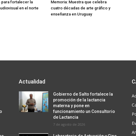
o para fortalecer la
Memoria: Muestra que celebra
udiovisual en el norte
cuatro décadas de arte gráfico y
enseñanza en Uruguay
Actualidad
C
a
Gobierno de Salto fortalece la
Ac
promoción de la lactancia
C
materna y pone en
io
funcionamiento un Consultorio
Po
de Lactancia
E
7 de agosto de 2026
Ar
ne
Laboratorio de Actuación y Cine