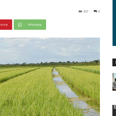
357
0
terest
WhatsApp