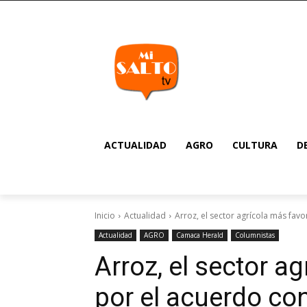
ACTUALIDAD
AGRO
CULTURA
D
Inicio
Actualidad
Arroz, el sector agrícola más fav
Actualidad
AGRO
Camaca Herald
Columnistas
Arroz, el sector a
por el acuerdo con