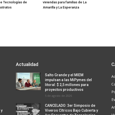
de Tecnologías de
viviendas para familias de La
ustratos
Amarilla y La Esperanza
Actualidad
C
Salto Grande y el MIEM
Ac
impulsan a las MiPymes del
C
litoral: $ 2,5 millones para
proyectos productivos
Po
5 de agosto de 2026
E
CANCELADO: 3er Simposio de
Ar
 y
Viveros Cítricos Bajo Cubierta y
V