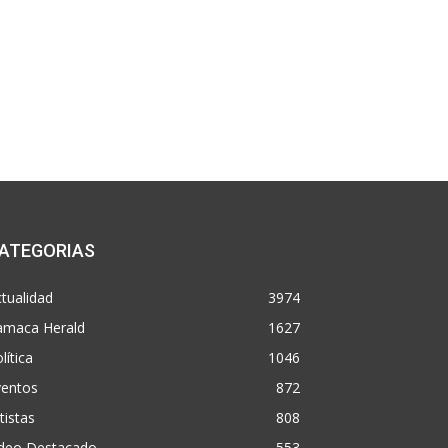
ATEGORIAS
tualidad
3974
amaca Herald
1627
lítica
1046
ventos
872
tistas
808
ideo Destacado
553