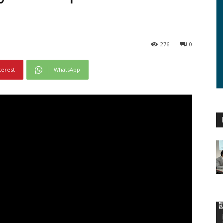
276
0
terest
WhatsApp