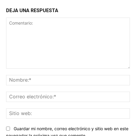
DEJA UNA RESPUESTA
Comentario:
No
Co
ele
Sit
we
Guardar mi nombre, correo electrónico y sitio web en este
navegador la próxima vez que comente.