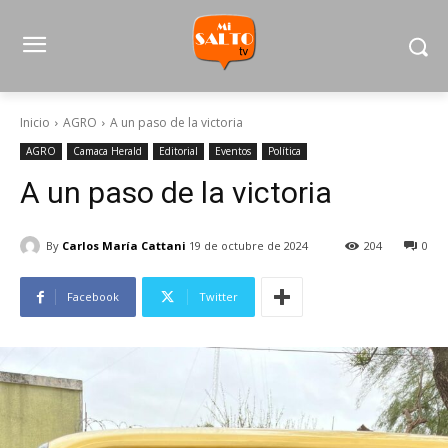
Inicio
AGRO
A un paso de la victoria
AGRO
Camaca Herald
Editorial
Eventos
Política
A un paso de la victoria
By
Carlos María Cattani
19 de octubre de 2024
204
0
Facebook
Twitter