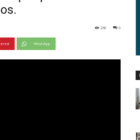
os.
260
0
terest
WhatsApp