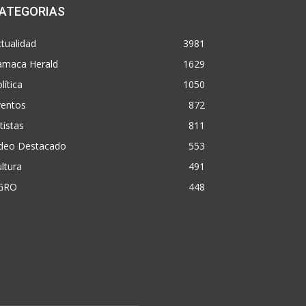
ATEGORIAS
tualidad
3981
amaca Herald
1629
lítica
1050
ventos
872
tistas
811
ideo Destacado
553
ltura
491
GRO
448