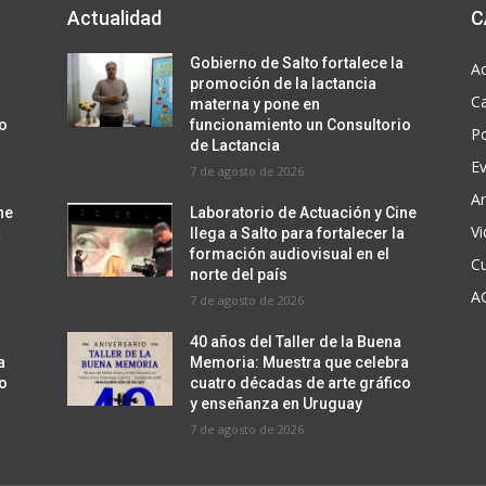
Actualidad
C
a
Gobierno de Salto fortalece la
Ac
promoción de la lactancia
C
materna y pone en
io
funcionamiento un Consultorio
Po
de Lactancia
E
7 de agosto de 2026
Ar
ne
Laboratorio de Actuación y Cine
V
a
llega a Salto para fortalecer la
formación audiovisual en el
Cu
norte del país
A
7 de agosto de 2026
40 años del Taller de la Buena
a
Memoria: Muestra que celebra
co
cuatro décadas de arte gráfico
y enseñanza en Uruguay
7 de agosto de 2026