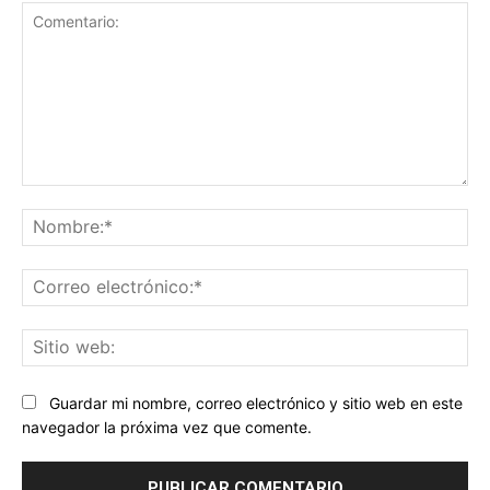
Comentario:
No
Co
ele
Sit
we
Guardar mi nombre, correo electrónico y sitio web en este
navegador la próxima vez que comente.